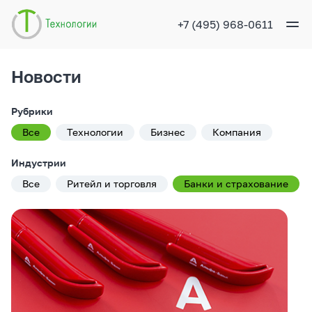
+7 (495) 968-0611
Направления
Новости
Услуги
Рубрики
Кейсы
Все
Технологии
Бизнес
Компания
Компания
Индустрии
Контакты
Все
Ритейл и торговля
Банки и страхование
Обратный звонок
Рус